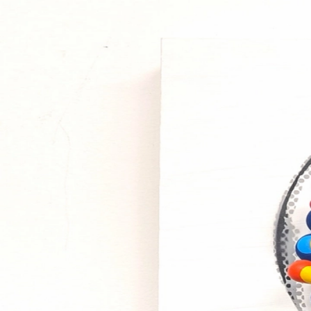
Moyuru Shiroma
2月2日
Gum Ball Machine