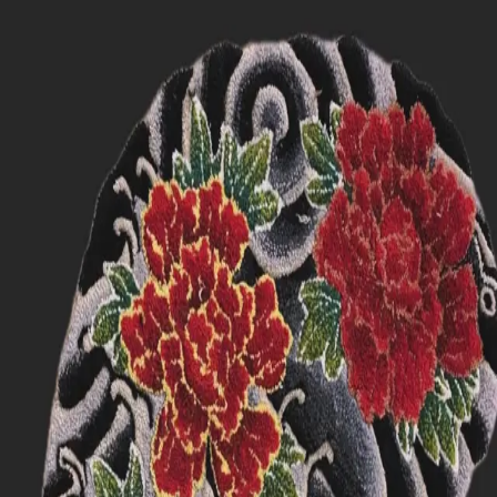
uptome_studio
@
Oyama_yukiko
freehand
フリーハンドで書いている力強い額と牡 丹。 作品名 和 タフ
ティングがカルチャーの1つになる事を夢見て。
5月25日
uptome_studio
@
Oyama_yukiko
freehand
フリーハンドで書いている力強い額と牡 丹。 作品名 和 タフ
ティングがカルチャーの1つになる事を夢見て。
5月25日