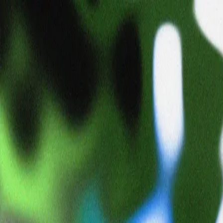
Tomohiro Kise
ballet_dancer
日本
🎨 アート
🎻 クラシック
タイムライン
コレクション
まだ投稿はありません