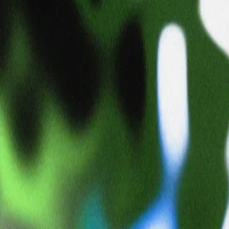
Shohei Nomura
dipsy_shohei
日本
タイムライン
コレクション
まだ投稿はありません