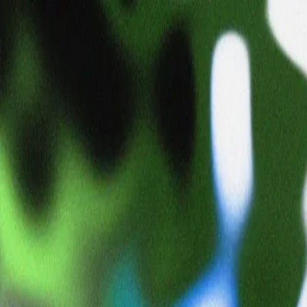
si-000
gehmdbwie