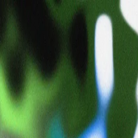
具足ちゃん
gxwktqm