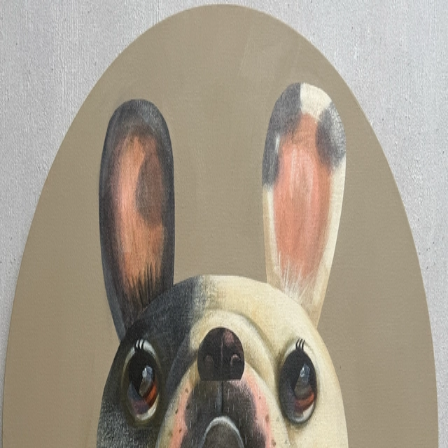
原田章生
5月25日
《世界ずらし／Nudging the World》径500
世界の片隅の誰かの 衝動的で小さな欲望でさえ、 宇宙全体
の物語を確実に変えてしまう。 それはあまりに壮大で、 で
も、ただの日常。 原田章生絵画展〜愛しけもの〜 展示期
間： 2026年6月6日（土）～6月20日（土） GALLERY
ISHIKAWA（東京赤坂） @gallery.ishikawa_contemporary 東京
都港区赤坂2-21-5 TEL : 03-6277-7261 休廊日： 日曜日