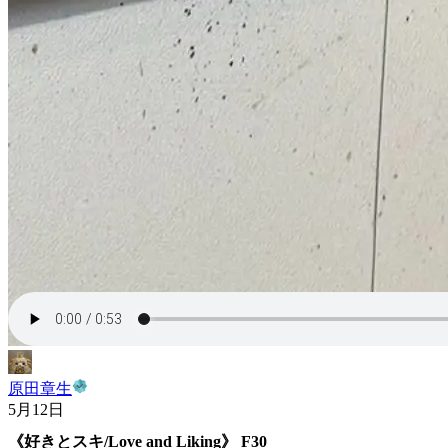
原田章生
5月12日
《好きとスキ/Love and Liking》 F30