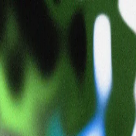
Masahiro
masahirowadayama
タイムライン
コレクション
まだ投稿はありません