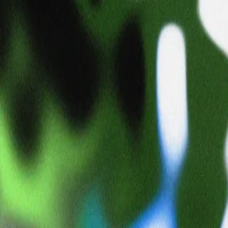
Mei Ohtaka
meiohtaka___
日本
👽
🎨 アート
タイムライン
コレクション
まだ投稿はありません