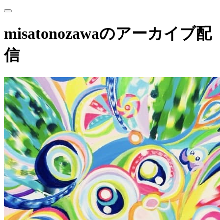
misatonozawaのアーカイブ配
信