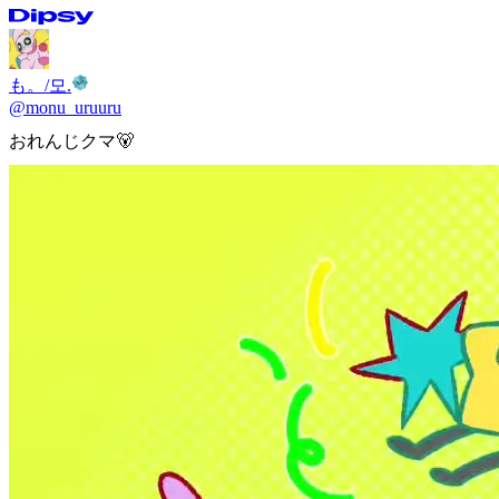
も。/모.
@
monu_uruuru
おれんじクマ🐻