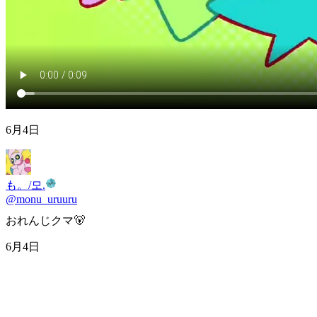
6月4日
も。/모.
@
monu_uruuru
おれんじクマ🐻
6月4日