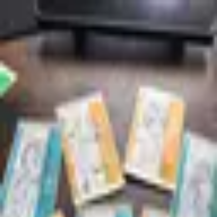
Nadeshiko09
@
nadeshiko09
Hello my nane is Sticker
一気にたくさん描くと腱鞘炎になる。
投稿
1
/
2
投稿
1
/
2
2025年12月26日
Nadeshiko09
@
nadeshiko09
Hello my nane is Sticker
一気にたくさん描くと腱鞘炎になる。