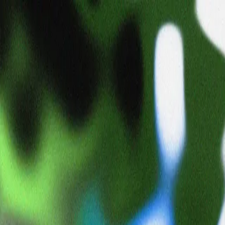
noshodonolife
noshodonolife