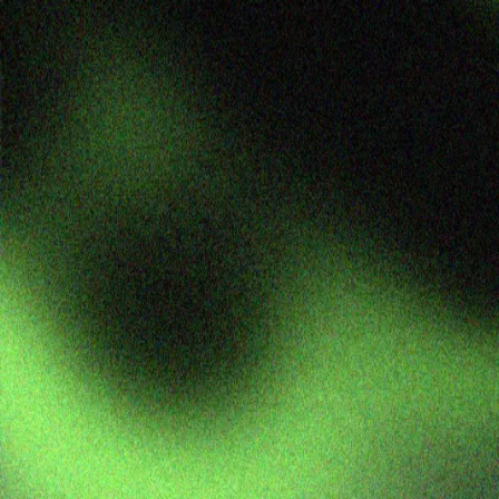
pull
pullhead
日本
🦆
🎨 アート
コレクション