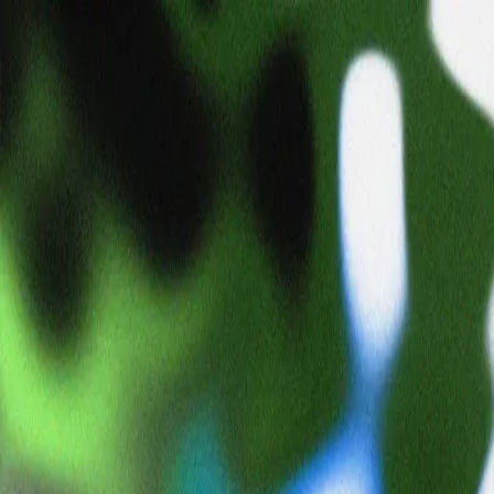
rintaro
rn