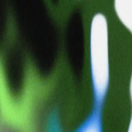
kidsboss
smfxkidsboss
日本
👽
🎨 アート
⛳ ゴルフ
タイムライン
コレクション
まだ投稿はありません