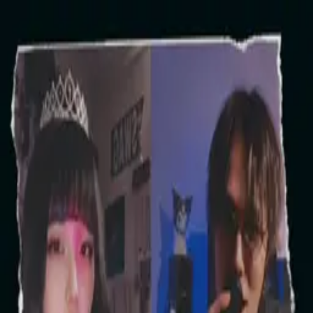
SUMIKI
sumiki
日本
Beatmaker / Vocal
lit.link
😈
🎵 音楽
🎛️ DTM
🎤 歌
タイムライン
コレクション