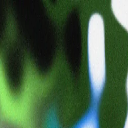
BBOY_TAISUKE
taisuke0803
日本
🎣 フィッシング
⛳ ゴルフ