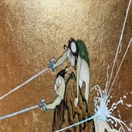
inaba_torai
@
toraiinaba
5月13日
inaba_torai
@
toraiinaba
5月13日