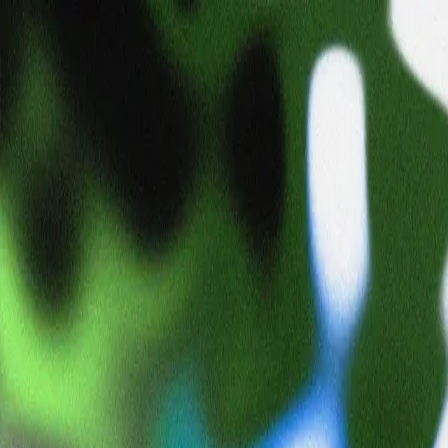
Toshi
toshi1040506
日本
🔥
📷 写真
💿 ポップ
🎤 R&B
🎸 ロック
🏄 サーフィン
タイムライン
コレクション
まだ投稿はありません