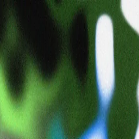
wkn
wkntnd
🎈
タイムライン
コレクション
まだ投稿はありません