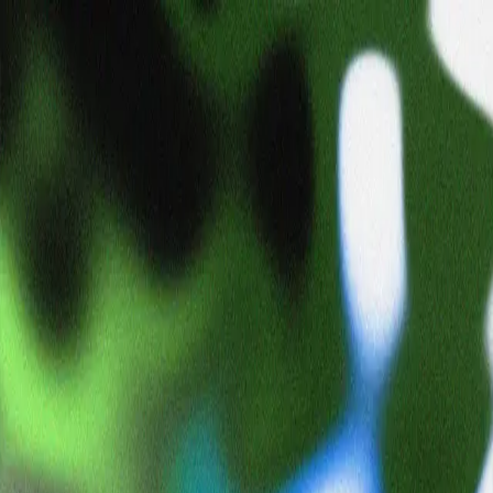
やさしいみらい
yasashi_mirai
タイムライン
コレクション
まだ投稿はありません