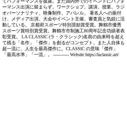
てパフォーマンスを披露。また国内外でのイベントにパフォ
ーマンス出演に留まらず、ワークショプ、講演、授業、ラジ
オパーソナリティ、映像制作、アパレル、 著名人への振付
け、メディア出演、大会やイベント主催、審査員と気鋭に活
動している。 京都府スポーツ特別奨励賞受賞。舞鶴市優秀
スポーツ賞特別賞受賞。舞鶴市市制施工80周年記念功績者表
彰受賞。 LA CLASSIC (ラ・クラシック)名前の由来時を超え
て残る「名作」「傑作」を創るがコンセプト。また人自体も
超一流に、人生を最高傑作に。CLASSIC の意味「傑作」
「最高水準」「一流」。 ----------- Website https://laclassic.art/