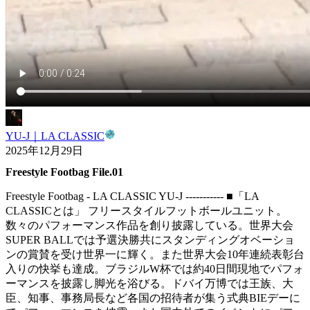
YU-J｜LA CLASSIC
2025年12月29日
Freestyle Footbag File.01
Freestyle Footbag - LA CLASSIC YU-J ----------- ■「LA
CLASSICとは」 フリースタイルフットボールユニット。
数々のパフォーマンス作品を創り披露している。世界大会
SUPER BALLでは予選決勝共にスタンディングオベーショ
ンの賞賛を受け世界一に輝く。また世界大会10年連続表彰台
入りの快挙も達成。ブラジルW杯では約40日間現地でパフォ
ーマンスを披露し脚光を浴びる。ドバイ万博では王族、大
臣、知事、事務局長など各国の招待者が集う式典BIEデーに