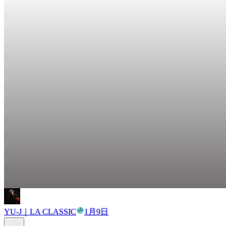
YU-J｜LA CLASSIC
1月9日